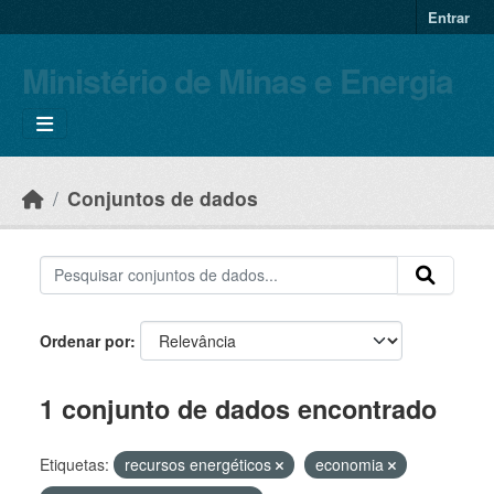
Skip to main content
Entrar
Ministério de Minas e Energia
Conjuntos de dados
Ordenar por
1 conjunto de dados encontrado
Etiquetas:
recursos energéticos
economia