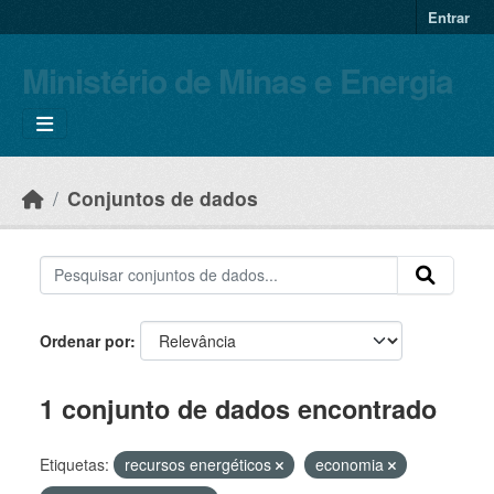
Skip to main content
Entrar
Ministério de Minas e Energia
Conjuntos de dados
Ordenar por
1 conjunto de dados encontrado
Etiquetas:
recursos energéticos
economia