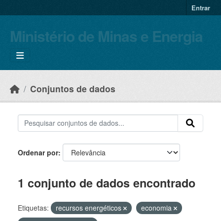
Skip to main content
Entrar
Ministério de Minas e Energia
Conjuntos de dados
Ordenar por
1 conjunto de dados encontrado
Etiquetas:
recursos energéticos
economia