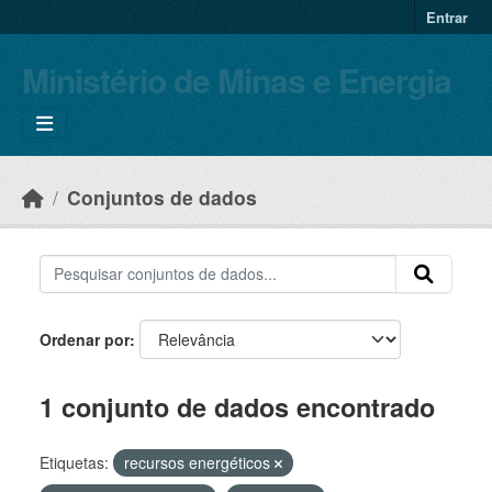
Skip to main content
Entrar
Ministério de Minas e Energia
Conjuntos de dados
Ordenar por
1 conjunto de dados encontrado
Etiquetas:
recursos energéticos