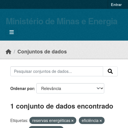
Skip to main content
Entrar
Ministério de Minas e Energia
Conjuntos de dados
Ordenar por
1 conjunto de dados encontrado
Etiquetas:
reservas energéticas
eficiência