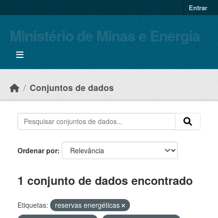
Skip to main content
Entrar
Ministério de Minas e Energia
Conjuntos de dados
Ordenar por
1 conjunto de dados encontrado
Etiquetas:
reservas energéticas