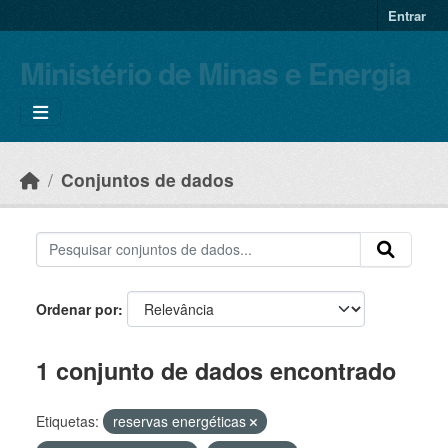
Skip to main content
Entrar
Ministério de Minas e Energia
Conjuntos de dados
Ordenar por
1 conjunto de dados encontrado
Etiquetas:
reservas energéticas