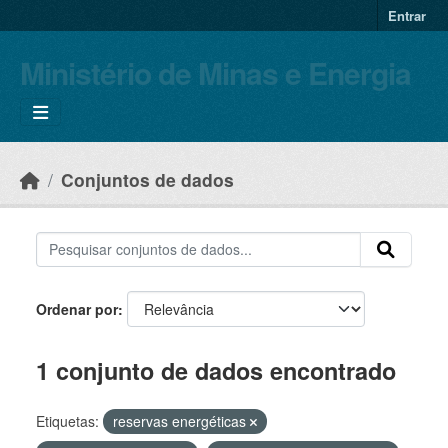
Skip to main content
Entrar
Ministério de Minas e Energia
Conjuntos de dados
Ordenar por
1 conjunto de dados encontrado
Etiquetas:
reservas energéticas