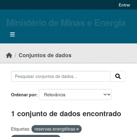
Skip to main content
Entrar
Ministério de Minas e Energia
Conjuntos de dados
Ordenar por
1 conjunto de dados encontrado
Etiquetas:
reservas energéticas