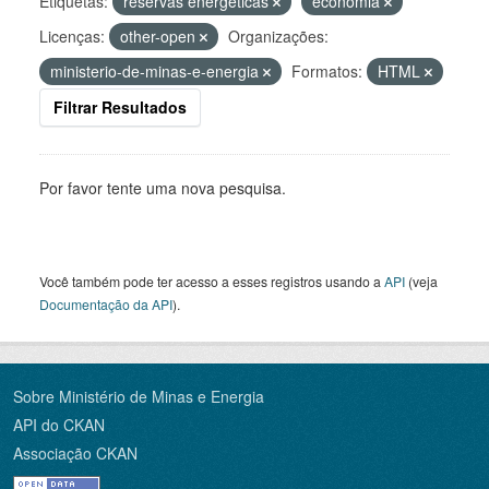
Etiquetas:
reservas energéticas
economia
Licenças:
other-open
Organizações:
ministerio-de-minas-e-energia
Formatos:
HTML
Filtrar Resultados
Por favor tente uma nova pesquisa.
Você também pode ter acesso a esses registros usando a
API
(veja
Documentação da API
).
Sobre Ministério de Minas e Energia
API do CKAN
Associação CKAN