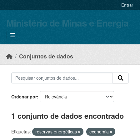
Skip to main content
Entrar
Ministério de Minas e Energia
Conjuntos de dados
Ordenar por
1 conjunto de dados encontrado
Etiquetas:
reservas energéticas
economia