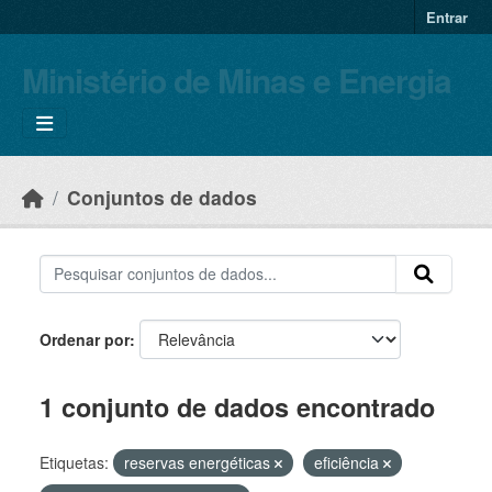
Skip to main content
Entrar
Ministério de Minas e Energia
Conjuntos de dados
Ordenar por
1 conjunto de dados encontrado
Etiquetas:
reservas energéticas
eficiência