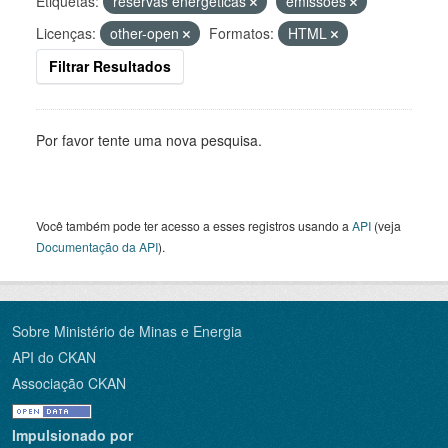
Etiquetas:
reservas energéticas
emissões
Licenças:
other-open
Formatos:
HTML
Filtrar Resultados
Por favor tente uma nova pesquisa.
Você também pode ter acesso a esses registros usando a
API
(veja
Documentação da API
).
Sobre Ministério de Minas e Energia
API do CKAN
Associação CKAN
Impulsionado por