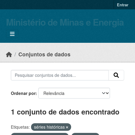
Skip to main content
Entrar
Ministério de Minas e Energia
Conjuntos de dados
Ordenar por
1 conjunto de dados encontrado
Etiquetas:
séries históricas