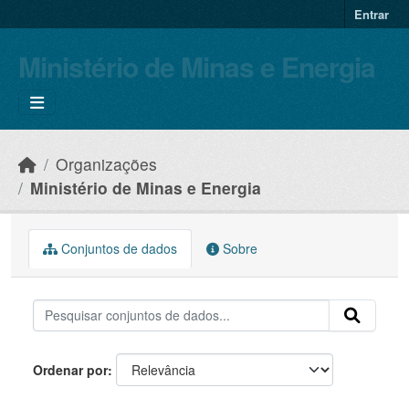
Skip to main content
Entrar
Ministério de Minas e Energia
Organizações
Ministério de Minas e Energia
Conjuntos de dados
Sobre
Ordenar por