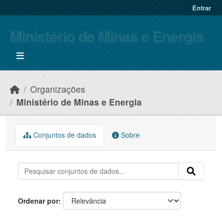
Skip to main content
Entrar
Ministério de Minas e Energia
Organizações
Ministério de Minas e Energia
Conjuntos de dados
Sobre
Ordenar por