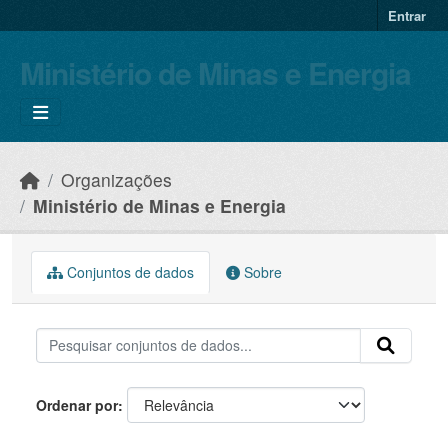
Skip to main content
Entrar
Ministério de Minas e Energia
Organizações
Ministério de Minas e Energia
Conjuntos de dados
Sobre
Ordenar por