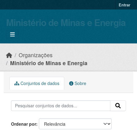
Skip to main content
Entrar
Ministério de Minas e Energia
Organizações
Ministério de Minas e Energia
Conjuntos de dados
Sobre
Ordenar por