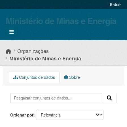
Skip to main content
Entrar
Ministério de Minas e Energia
Organizações
Ministério de Minas e Energia
Conjuntos de dados
Sobre
Ordenar por