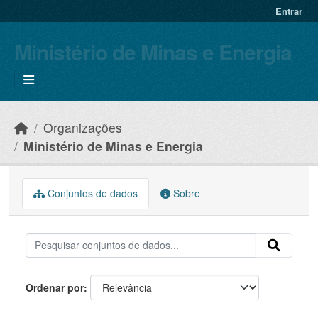
Skip to main content
Entrar
Ministério de Minas e Energia
Organizações
Ministério de Minas e Energia
Conjuntos de dados
Sobre
Ordenar por