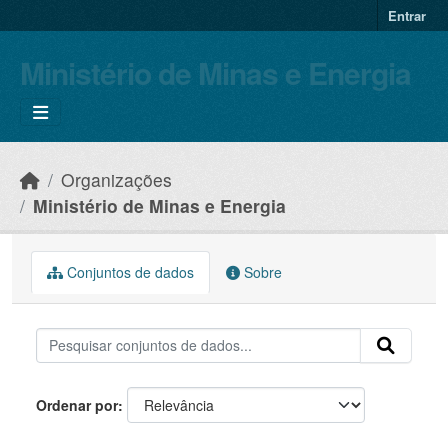
Skip to main content
Entrar
Ministério de Minas e Energia
Organizações
Ministério de Minas e Energia
Conjuntos de dados
Sobre
Ordenar por