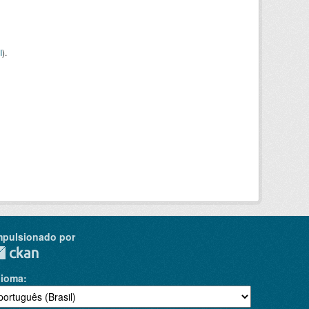
I
).
mpulsionado por
dioma