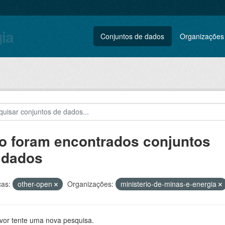
gia
Conjuntos de dados
Organizações
o foram encontrados conjuntos
 dados
ças:
other-open
Organizações:
ministerio-de-minas-e-energia
avor tente uma nova pesquisa.