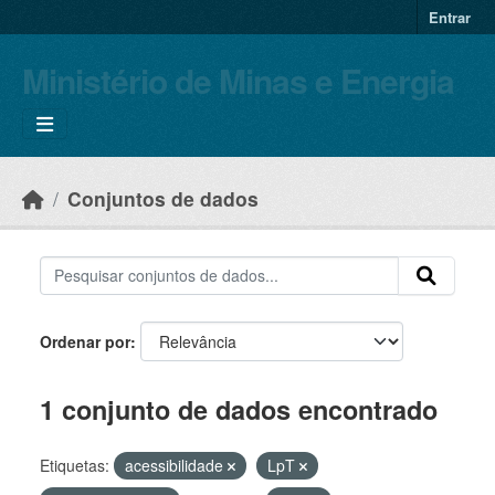
Skip to main content
Entrar
Ministério de Minas e Energia
Conjuntos de dados
Ordenar por
1 conjunto de dados encontrado
Etiquetas:
acessibilidade
LpT