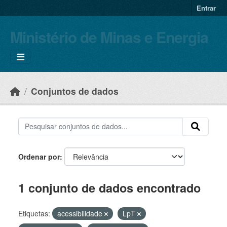
Skip to main content
Entrar
Ministério de Minas e Energia
Conjuntos de dados
Ordenar por
1 conjunto de dados encontrado
Etiquetas:
acessibilidade
LpT