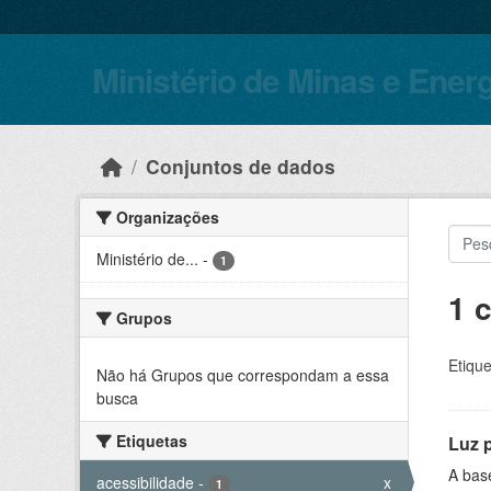
Skip to main content
Ministério de Minas e Ener
Conjuntos de dados
Organizações
Ministério de...
-
1
1 
Grupos
Etique
Não há Grupos que correspondam a essa
busca
Etiquetas
Luz 
A bas
acessibilidade
-
x
1