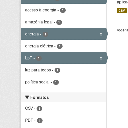
aplica
acesso à energia
-
1
CSV
amazônia legal
-
1
Você t
energia
-
x
1
energia elétrica
-
1
LpT
-
x
1
luz para todos
-
1
política social
-
1
Formatos
CSV
-
1
PDF
-
1