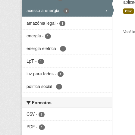
aplica
acesso à energia
-
x
1
CSV
amazônia legal
-
1
Você t
energia
-
1
energia elétrica
-
1
LpT
-
1
luz para todos
-
1
política social
-
1
Formatos
CSV
-
1
PDF
-
1