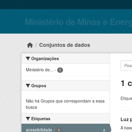
Skip to main content
Ministério de Minas e Ener
Conjuntos de dados
Organizações
Ministério de...
-
1
1 
Grupos
Etique
Não há Grupos que correspondam a essa
busca
Etiquetas
Luz 
A bas
acessibilidade
-
x
1