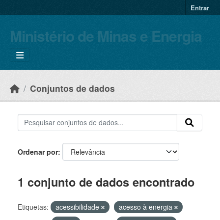
Skip to main content
Entrar
Ministério de Minas e Energia
Conjuntos de dados
Ordenar por
1 conjunto de dados encontrado
Etiquetas:
acessibilidade
acesso à energia