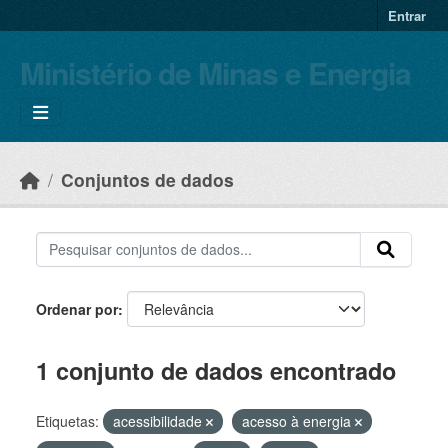
Skip to main content
Entrar
Ministério de Minas e Energia
Conjuntos de dados
Ordenar por
1 conjunto de dados encontrado
Etiquetas:
acessibilidade
acesso à energia