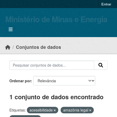
Skip to main content
Entrar
Ministério de Minas e Energia
Conjuntos de dados
Ordenar por
1 conjunto de dados encontrado
Etiquetas:
acessibilidade
amazônia legal