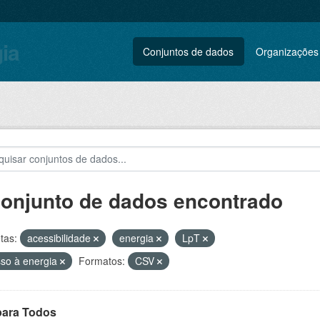
gia
Conjuntos de dados
Organizações
conjunto de dados encontrado
tas:
acessibilidade
energia
LpT
so à energia
Formatos:
CSV
para Todos