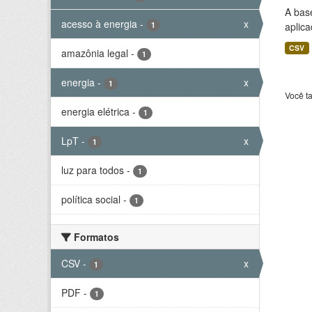
A bas
acesso à energia
-
x
1
aplica
CSV
amazônia legal
-
1
energia
-
x
1
Você t
energia elétrica
-
1
LpT
-
x
1
luz para todos
-
1
política social
-
1
Formatos
CSV
-
x
1
PDF
-
1