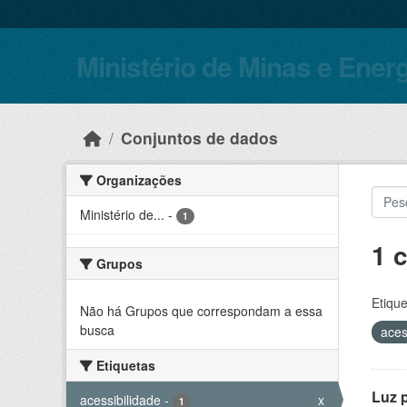
Skip to main content
Ministério de Minas e Ener
Conjuntos de dados
Organizações
Ministério de...
-
1
1 
Grupos
Etique
Não há Grupos que correspondam a essa
busca
aces
Etiquetas
Luz 
acessibilidade
-
x
1