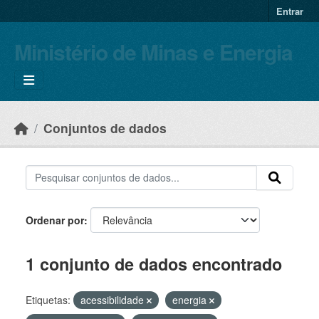
Skip to main content
Entrar
Ministério de Minas e Energia
Conjuntos de dados
Ordenar por
1 conjunto de dados encontrado
Etiquetas:
acessibilidade
energia