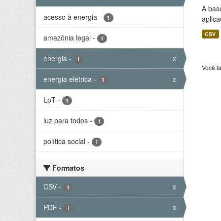
A bas
acesso à energia
-
1
aplica
CSV
amazônia legal
-
1
energia
-
x
1
Você t
energia elétrica
-
x
1
LpT
-
1
luz para todos
-
1
política social
-
1
Formatos
CSV
-
x
1
PDF
-
x
1