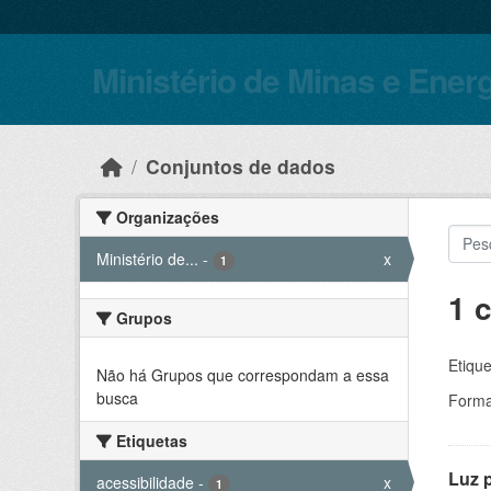
Skip to main content
Ministério de Minas e Ener
Conjuntos de dados
Organizações
Ministério de...
-
x
1
1 
Grupos
Etique
Não há Grupos que correspondam a essa
busca
Forma
Etiquetas
Luz 
acessibilidade
-
x
1