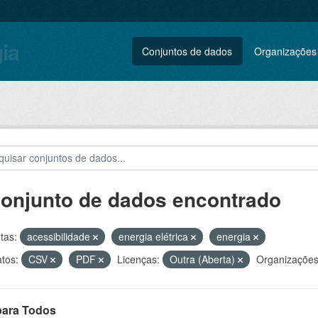
gia
Conjuntos de dados
Organizações
conjunto de dados encontrado
tas:
acessibilidade
energia elétrica
energia
tos:
CSV
PDF
Licenças:
Outra (Aberta)
Organizações
para Todos