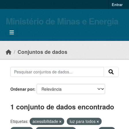
Skip to main content
Entrar
Ministério de Minas e Energia
Conjuntos de dados
Ordenar por
1 conjunto de dados encontrado
Etiquetas:
acessibilidade
luz para todos