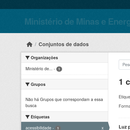
Skip to main content
Ministério de Minas e Ener
Conjuntos de dados
Organizações
Ministério de...
-
1
1 
Grupos
Etique
Não há Grupos que correspondam a essa
busca
Forma
Etiquetas
Luz 
acessibilidade
-
x
1