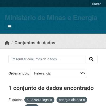
Skip to main content
Entrar
Ministério de Minas e Energia
Conjuntos de dados
Ordenar por
1 conjunto de dados encontrado
Etiquetas:
amazônia legal
energia elétrica