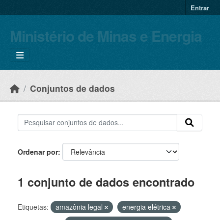
Skip to main content
Entrar
Ministério de Minas e Energia
Conjuntos de dados
Ordenar por
1 conjunto de dados encontrado
Etiquetas:
amazônia legal
energia elétrica