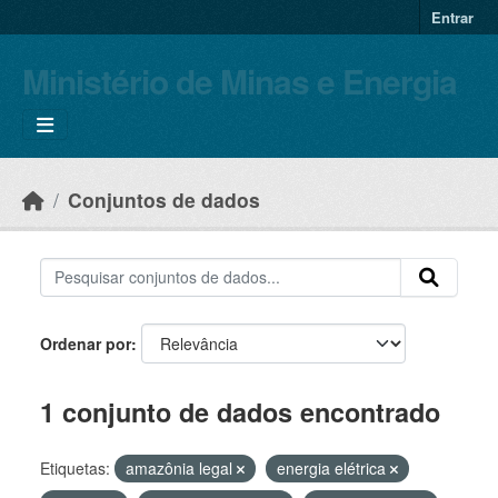
Skip to main content
Entrar
Ministério de Minas e Energia
Conjuntos de dados
Ordenar por
1 conjunto de dados encontrado
Etiquetas:
amazônia legal
energia elétrica