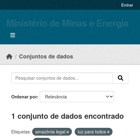
Skip to main content
Entrar
Ministério de Minas e Energia
Conjuntos de dados
Ordenar por
1 conjunto de dados encontrado
Etiquetas:
amazônia legal
luz para todos