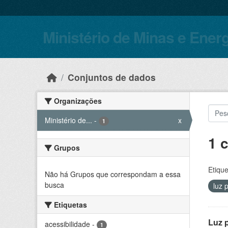
Skip to main content
Ministério de Minas e Ener
Conjuntos de dados
Organizações
Ministério de...
-
x
1
1 
Grupos
Etique
Não há Grupos que correspondam a essa
busca
luz 
Etiquetas
Luz 
acessibilidade
-
1