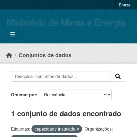
Skip to main content
Entrar
Ministério de Minas e Energia
Conjuntos de dados
Ordenar por
1 conjunto de dados encontrado
Etiquetas:
capacidade instalada
Organizações: