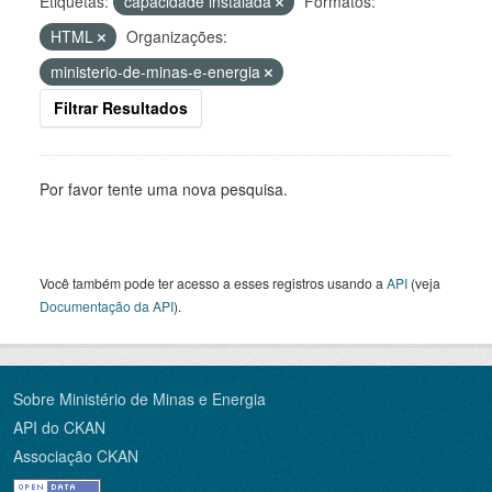
Etiquetas:
capacidade instalada
Formatos:
HTML
Organizações:
ministerio-de-minas-e-energia
Filtrar Resultados
Por favor tente uma nova pesquisa.
Você também pode ter acesso a esses registros usando a
API
(veja
Documentação da API
).
Sobre Ministério de Minas e Energia
API do CKAN
Associação CKAN