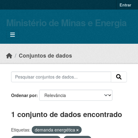
Skip to main content
Entrar
Ministério de Minas e Energia
Conjuntos de dados
Ordenar por
1 conjunto de dados encontrado
Etiquetas:
demanda energética