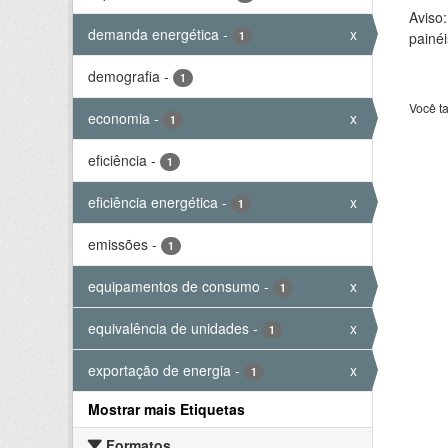
Aviso
demanda energética
-
x
1
painéi
demografia
-
1
Você t
economia
-
x
1
eficiência
-
1
eficiência energética
-
x
1
emissões
-
1
equipamentos de consumo
-
x
1
equivalência de unidades
-
x
1
exportação de energia
-
x
1
Mostrar mais Etiquetas
Formatos