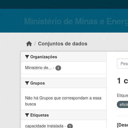
Skip to main content
Ministério de Minas e Ener
Conjuntos de dados
Organizações
Ministério de...
-
1
1 
Grupos
Etique
Não há Grupos que correspondam a essa
busca
efic
Etiquetas
[Desc
capacidade instalada
-
1