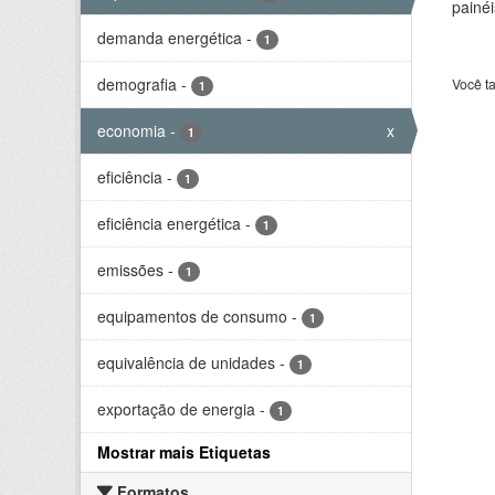
painéi
demanda energética
-
1
demografia
-
Você t
1
economia
-
x
1
eficiência
-
1
eficiência energética
-
1
emissões
-
1
equipamentos de consumo
-
1
equivalência de unidades
-
1
exportação de energia
-
1
Mostrar mais Etiquetas
Formatos