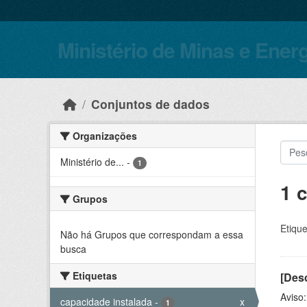
Skip to main content
Ministério de Minas e Ener
Conjuntos de dados
Organizações
Ministério de...
-
1
1 
Grupos
Etique
Não há Grupos que correspondam a essa
busca
Etiquetas
[Desc
Aviso
capacidade instalada
-
x
1