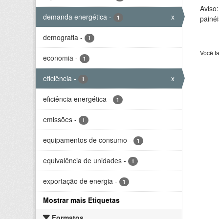
Aviso
demanda energética
-
x
1
painéi
demografia
-
1
Você t
economia
-
1
eficiência
-
x
1
eficiência energética
-
1
emissões
-
1
equipamentos de consumo
-
1
equivalência de unidades
-
1
exportação de energia
-
1
Mostrar mais Etiquetas
Formatos