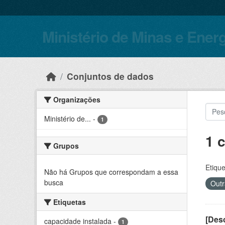
Skip to main content
Ministério de Minas e Ener
Conjuntos de dados
Organizações
Ministério de...
-
1
1 
Grupos
Etique
Não há Grupos que correspondam a essa
busca
Outr
Etiquetas
[Desc
capacidade instalada
-
1