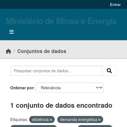
Skip to main content
Entrar
Ministério de Minas e Energia
Conjuntos de dados
Ordenar por
1 conjunto de dados encontrado
Etiquetas:
eficiência
demanda energética