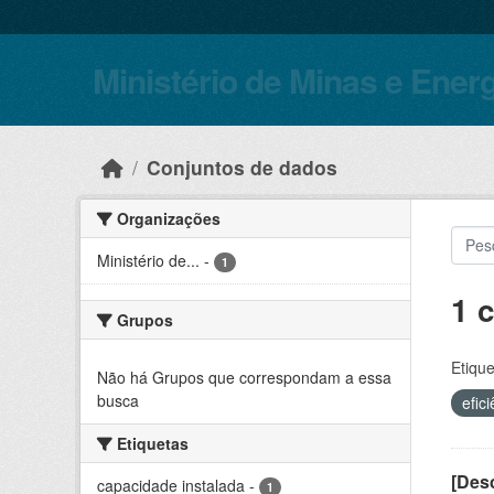
Skip to main content
Ministério de Minas e Ener
Conjuntos de dados
Organizações
Ministério de...
-
1
1 
Grupos
Etique
Não há Grupos que correspondam a essa
busca
efic
Etiquetas
[Desc
capacidade instalada
-
1