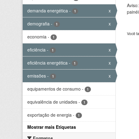
Aviso
demanda energética
-
x
1
painéi
demografia
-
x
1
Você t
economia
-
1
eficiência
-
x
1
eficiência energética
-
x
1
emissões
-
x
1
equipamentos de consumo
-
1
equivalência de unidades
-
1
exportação de energia
-
1
Mostrar mais Etiquetas
Formatos