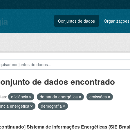
gia
Conjuntos de dados
Organizações
conjunto de dados encontrado
tas:
eficiência
demanda energética
emissões
iência energética
demografia
ontinuado] Sistema de Informações Energéticas (SIE Brasi