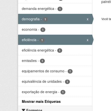
painéi
demanda energética
-
1
demografia
-
x
Você t
1
economia
-
1
eficiência
-
x
1
eficiência energética
-
1
emissões
-
1
equipamentos de consumo
-
1
equivalência de unidades
-
1
exportação de energia
-
1
Mostrar mais Etiquetas
Formatos