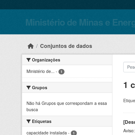
Skip to main content
Ministério de Minas e Ener
Conjuntos de dados
Organizações
Ministério de...
-
1
1 
Grupos
Etique
Não há Grupos que correspondam a essa
busca
Etiquetas
[Desc
Aviso
capacidade instalada
-
1