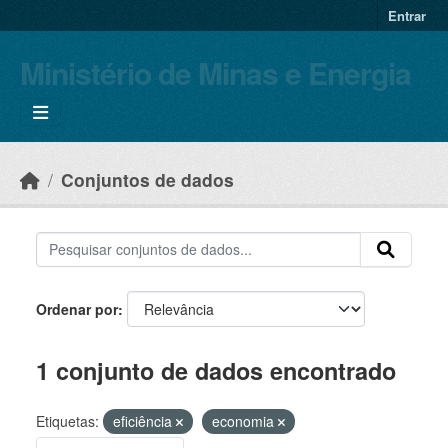
Skip to main content
Entrar
Ministério de Minas e Energia
Conjuntos de dados
Ordenar por
1 conjunto de dados encontrado
Etiquetas:
eficiência
economia