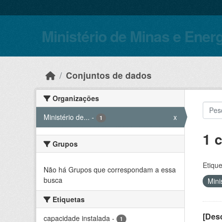
Skip to main content
Ministério de Minas e Ener
Conjuntos de dados
Organizações
Ministério de...
-
x
1
1 
Grupos
Etique
Não há Grupos que correspondam a essa
busca
Mini
Etiquetas
[Desc
capacidade instalada
-
1