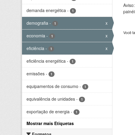
Aviso
demanda energética
-
1
painéi
demografia
-
x
1
Você t
economia
-
x
1
eficiência
-
x
1
eficiência energética
-
1
emissões
-
1
equipamentos de consumo
-
1
equivalência de unidades
-
1
exportação de energia
-
1
Mostrar mais Etiquetas
Formatos